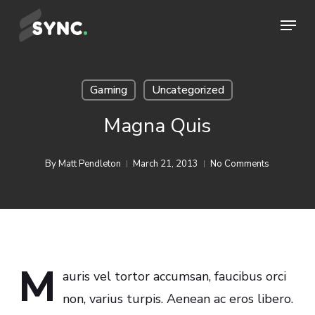
Skip
Menu
to
Close
main
Menu
content
Gaming
Uncategorized
Magna Quis
By
Matt Pendleton
March 21, 2013
No Comments
M
auris vel tortor accumsan, faucibus orci
non, varius turpis. Aenean ac eros libero.